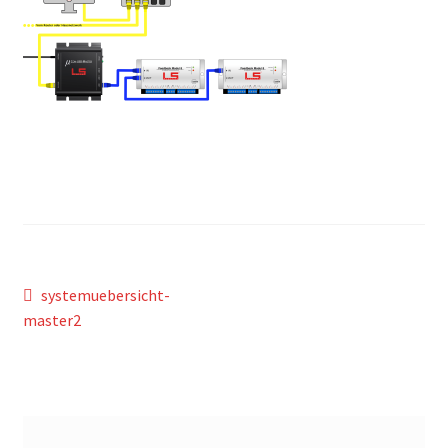
Beitragsnavigation
Vorheriger
systemuebersicht-
Beitrag:
master2