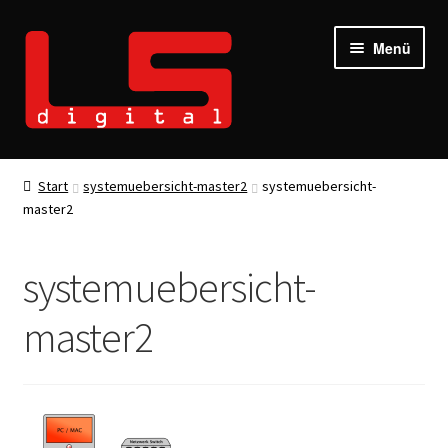
Zur
Zum
Menü
Navigation
Inhalt
springen
springen
Start
systemuebersicht-master2
systemuebersicht-
master2
systemuebersicht-
master2