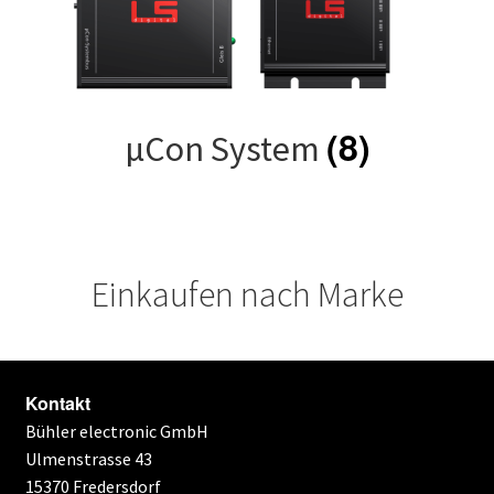
(8)
µCon System
Einkaufen nach Marke
Kontakt
Bühler electronic GmbH
Ulmenstrasse 43
15370 Fredersdorf