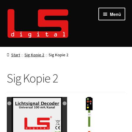
Zur
Zum
Menü
Navigation
Inhalt
springen
springen
Start
Sig Kopie 2
Sig Kopie 2
Sig Kopie 2