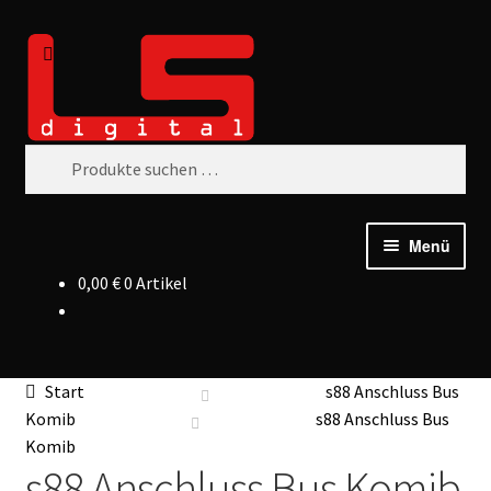
Suchen
Zur
Zum
Navigation
Inhalt
springen
springen
Suchen
nach:
Menü
0,00
€
0 Artikel
Start
s88 Anschluss Bus
Komib
s88 Anschluss Bus
Komib
s88 Anschluss Bus Komib