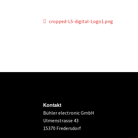
Beitragsnavigation
Vorheriger
cropped-LS-digital-Logo1.png
Beitrag:
Kontakt
Bühler electronic GmbH
Ulmenstrasse 43
15370 Fredersdorf