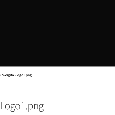
enschutzerklärung
Download
Impressum
Kasse
Mein Konto
LS-digital-Logo1.png
g
Zahlungsarten
-Logo1.png