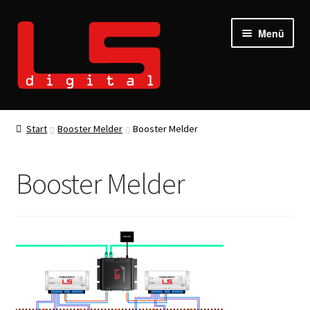
Zur
Zum
Menü
Navigation
Inhalt
springen
springen
Start
Booster Melder
Booster Melder
Booster Melder