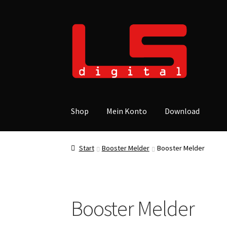
Zur
Zum
Navigation
Inhalt
springen
springen
Shop
Mein Konto
Download
Start
Allgemeine Geschäftsbedingungen
Dat
Start
Booster Melder
Booster Melder
Versandarten
Warenkorb
Widerrufsbelehrun
Booster Melder