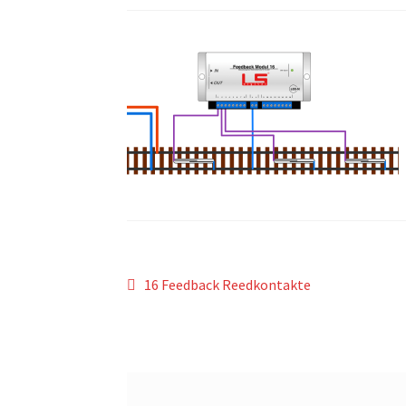
Beitragsnavigation
Vorheriger
16 Feedback Reedkontakte
Beitrag: