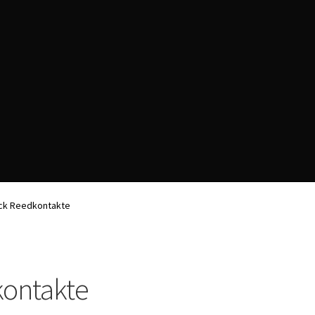
enschutzerklärung
Download
Impressum
Kasse
Mein Konto
ck Reedkontakte
g
Zahlungsarten
ontakte