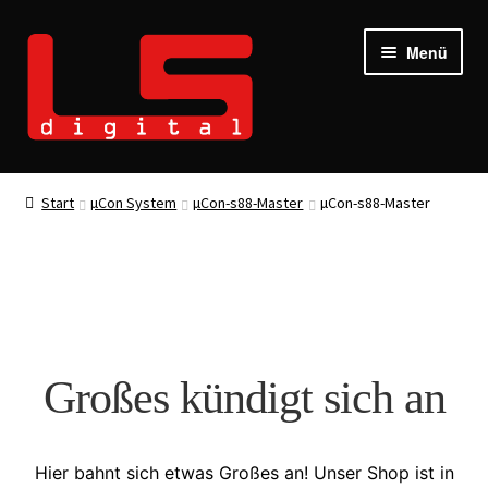
Zur
Zum
Menü
Navigation
Inhalt
springen
springen
Start
µCon System
µCon-s88-Master
µCon-s88-Master
Großes kündigt sich an
Hier bahnt sich etwas Großes an! Unser Shop ist in